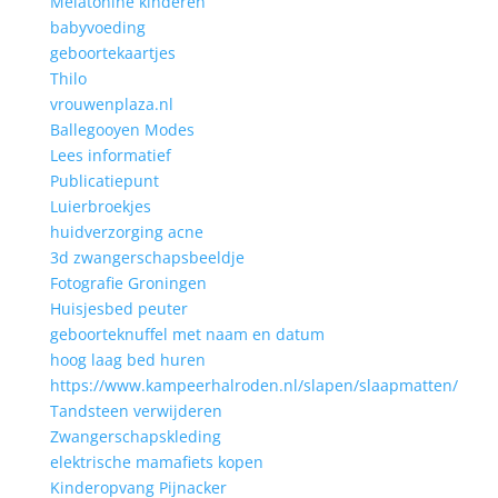
Melatonine kinderen
babyvoeding
geboortekaartjes
Thilo
vrouwenplaza.nl
Ballegooyen Modes
Lees informatief
Publicatiepunt
Luierbroekjes
huidverzorging acne
3d zwangerschapsbeeldje
Fotografie Groningen
Huisjesbed peuter
geboorteknuffel met naam en datum
hoog laag bed huren
https://www.kampeerhalroden.nl/slapen/slaapmatten/
Tandsteen verwijderen
Zwangerschapskleding
elektrische mamafiets kopen
Kinderopvang Pijnacker