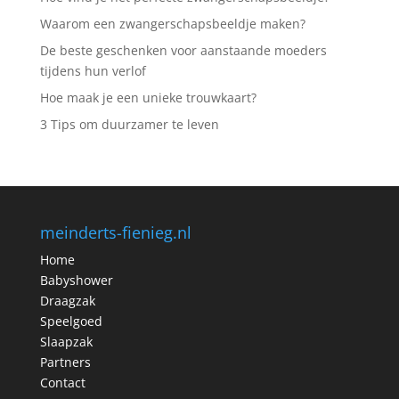
Waarom een zwangerschapsbeeldje maken?
De beste geschenken voor aanstaande moeders
tijdens hun verlof
Hoe maak je een unieke trouwkaart?
3 Tips om duurzamer te leven
meinderts-fienieg.nl
Home
Babyshower
Draagzak
Speelgoed
Slaapzak
Partners
Contact