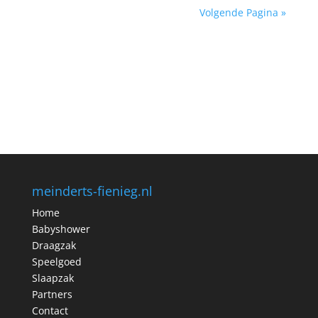
Volgende Pagina »
meinderts-fienieg.nl
Home
Babyshower
Draagzak
Speelgoed
Slaapzak
Partners
Contact