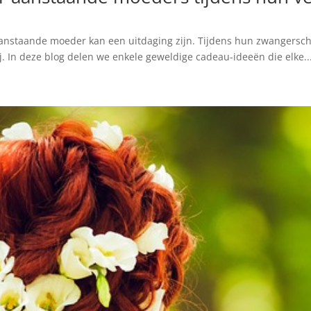
 aanstaande moeder kan een uitdaging zijn. Tijdens hun zwangers
 In deze blog delen we enkele geweldige cadeau-ideeën die elke..