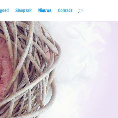
lgoed
Slaapzak
Nieuws
Contact