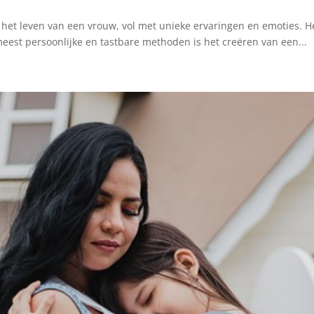
 het leven van een vrouw, vol met unieke ervaringen en emoties. H
est persoonlijke en tastbare methoden is het creëren van een...